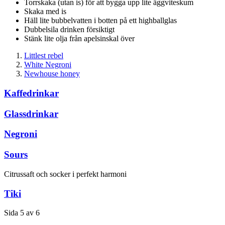
Torrskaka (utan is) för att bygga upp lite äggviteskum
Skaka med is
Häll lite bubbelvatten i botten på ett highballglas
Dubbelsila drinken försiktigt
Stänk lite olja från apelsinskal över
Littlest rebel
White Negroni
Newhouse honey
Kaffedrinkar
Glassdrinkar
Negroni
Sours
Citrussaft och socker i perfekt harmoni
Tiki
Sida 5 av 6