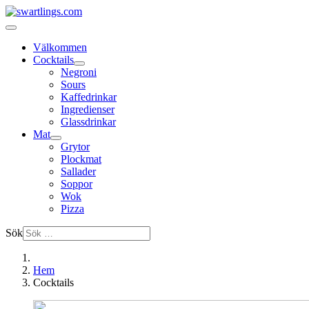
Välkommen
Cocktails
Negroni
Sours
Kaffedrinkar
Ingredienser
Glassdrinkar
Mat
Grytor
Plockmat
Sallader
Soppor
Wok
Pizza
Sök
Hem
Cocktails