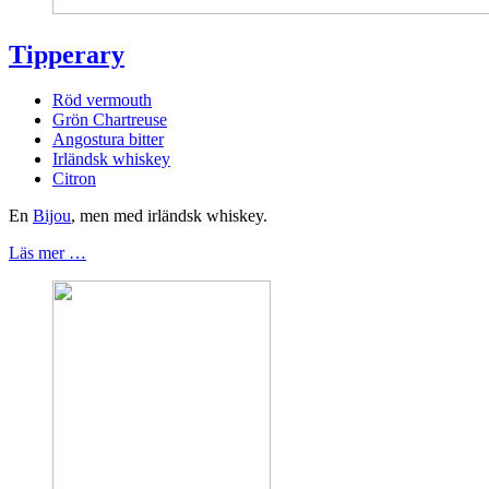
Tipperary
Röd vermouth
Grön Chartreuse
Angostura bitter
Irländsk whiskey
Citron
En
Bijou
, men med irländsk whiskey.
Läs mer …