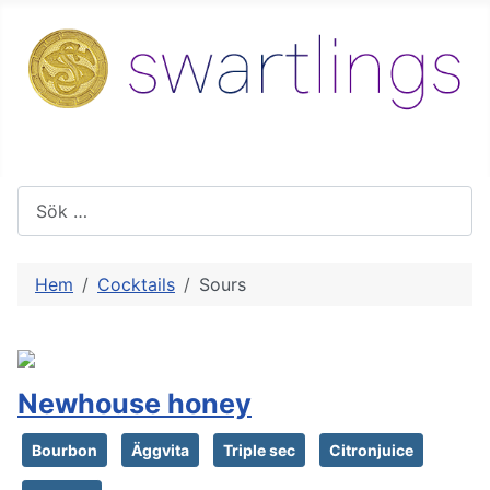
Sök
Hem
Cocktails
Sours
Newhouse honey
Bourbon
Äggvita
Triple sec
Citronjuice