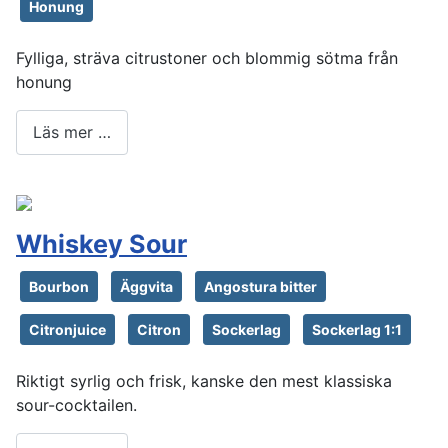
Honung
Fylliga, sträva citrustoner och blommig sötma från
honung
Läs mer …
Whiskey Sour
Bourbon
Äggvita
Angostura bitter
Citronjuice
Citron
Sockerlag
Sockerlag 1:1
Riktigt syrlig och frisk, kanske den mest klassiska
sour-cocktailen.