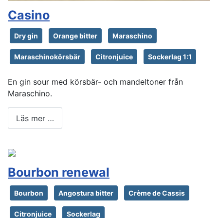
Casino
Dry gin
Orange bitter
Maraschino
Maraschinokörsbär
Citronjuice
Sockerlag 1:1
En gin sour med körsbär- och mandeltoner från
Maraschino.
Läs mer …
Bourbon renewal
Bourbon
Angostura bitter
Crème de Cassis
Citronjuice
Sockerlag