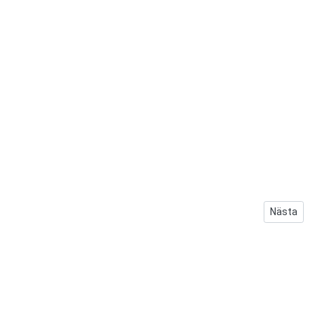
Nästa arti
Nästa