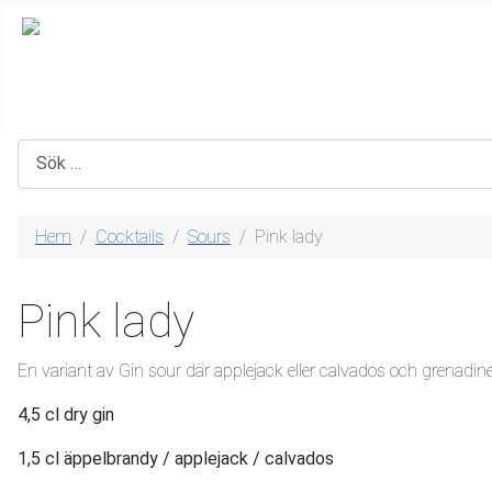
Sök
Hem
Cocktails
Sours
Pink lady
Pink lady
En variant av Gin sour där applejack eller calvados och grenadine
4,5 cl dry gin
1,5 cl äppelbrandy / applejack / calvados