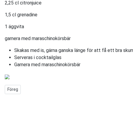
2,25 cl citronjuice
1,5 cl grenadine
1 äggvita
garnera med maraschinokörsbär
Skakas med is, gärna ganska länge för att få ett bra sku
Serveras i cocktailglas
Garnera med maraschinokörsbär
Föregående artikel: Tipperary
Föreg