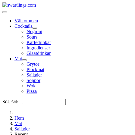
Välkommen
Cocktails
Negroni
Sours
Kaffedrinkar
Ingredienser
Glassdrinkar
Mat
Grytor
Plockmat
Sallader
Soppor
Wok
Pizza
Sök
Hem
Mat
Sallader
Recept