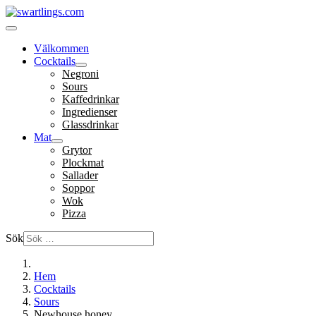
Välkommen
Cocktails
Negroni
Sours
Kaffedrinkar
Ingredienser
Glassdrinkar
Mat
Grytor
Plockmat
Sallader
Soppor
Wok
Pizza
Sök
Hem
Cocktails
Sours
Newhouse honey