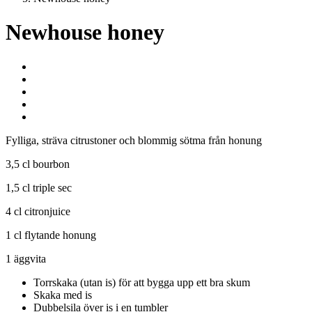
Newhouse honey
Bourbon
Äggvita
Triple sec
Citronjuice
Honung
Fylliga, sträva citrustoner och blommig sötma från honung
3,5 cl bourbon
1,5 cl triple sec
4 cl citronjuice
1 cl flytande honung
1 äggvita
Torrskaka (utan is) för att bygga upp ett bra skum
Skaka med is
Dubbelsila över is i en tumbler